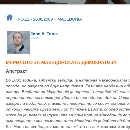
»
NO.11 - 2008/2009
»
MACEDONIA
John A. Tures
U.S.A
МЕРИЛОТО ЗА МАКЕДОНСКАТА ДЕМОКРАТИЈА
Апстракт
Во 2001 година, албански герилци ја нападнаа македонската
опсада, но овојпат од друг непријател. Разните неодамна об
автори Владата на Македонија ја нарекоа “неслободна”, кла
поранешните советски републики од западниот дел на Совет
извори на податоци, таквите тврдења не се сосем основани.
отколку неколку други земји од Источна Европа, според гол
може да ја имаат заклучоците за приемот на Македонија во 
има влијание и врз помошта што Македонија ја добива од б
Во “Мапа на слободата: местоположбата на демократските земји