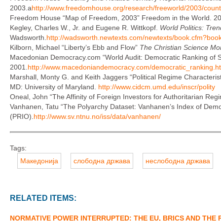
2003.a
http://www.freedomhouse.org/research/freeworld/2003/coun
Freedom House “Map of Freedom, 2003” Freedom in the World. 2
Kegley, Charles W., Jr. and Eugene R. Wittkopf.
World Politics: Tre
Wadsworth.
http://wadsworth.newtexts.com/newtexts/book.cfm?boo
Kilborn, Michael “Liberty’s Ebb and Flow”
The Christian Science Mon
Macedonian Democracy.com “World Audit: Democratic Ranking of 
2001.
http://www.macedoniandemocracy.com/democratic_ranking.h
Marshall, Monty G. and Keith Jaggers “Political Regime Characteris
MD: University of Maryland.
http://www.cidcm.umd.edu/inscr/polity
Oneal, John “The Affinity of Foreign Investors for Authoritarian Re
Vanhanen, Tatu “The Polyarchy Dataset: Vanhanen’s Index of Democr
(PRIO).
http://www.sv.ntnu.no/iss/data/vanhanen/
Tags:
Македонија
слободна држава
неслободна држава
RELATED ITEMS:
NORMATIVE POWER INTERRUPTED: THE EU, BRICS AND THE