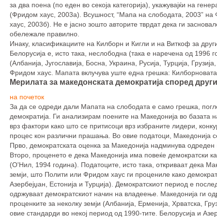
за два поена (по еден во секоја категорија), укажувајќи на ге
(Фридом хаус, 2003а). Всушност, “Мапа на слободата, 2003” на
хаус, 2003б). Не е јасно зошто авторите тврдат дека ги заснова
обележале правилно.
Инаку, класификациите на Килборн и Кигли и на Виткоф за друг
Белорусија е, исто така, неслободна (така е наречена од 1996 
(Албанија, Југославија, Босна, Украина, Русија, Турција, Грузиј
Фридом хаус. Мапата вклучува уште една грешка: Килборновата
Мерилата за македонската демократија според други
на почеток
За да се одреди дали Мапата на слободата е само грешка, погл
демократија. Ги анализирам поените на Македонија во базата н
врз фактори како што се притисоци врз избраните лидери, конку
процес кон различни прашања. Во овие податоци, Македонија с
Прво, демократската оценка за Македонија надминува одреден п
Второ, проценето е дека Македонија има повеќе демократски ка
(О'Нил, 1994 година). Податоците, исто така, откриваат дека М
земји, што Полити или Фридом хаус ги процениле како демократ
Азербејџан, Естонија и Турција). Демократскиот период е послед
одржуваат демократскиот начин на владеење. Македонија ги од
проценките за неколку земји (Албанија, Ерменија, Хрватска, Гру
овие стандарди во некој период од 1990-тите. Белорусија и Азе