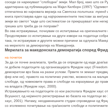
соседи се нарекуваат “слободни” земји. Мал број, како што се 
адаптирана од публикацијата на Мајкл Килборн (1997) “Одливот
отпечатена во најновата верзија на
Светска политика: тренд 
книга претставува еден од најпроминентните текстови за меѓун
земји во светот “каде што систематски се прекршуваат или неги
грешка што треба да се поправи?
Во ова истражување, почнувам со испитување на оригиналните 
Продолжувам со испитување на други извори на податоци собра
така, ги истражувам и другите можни причини за одлуката Маке
на мерилото за демократија на Македонија.
Мерилата за македонската демократија според Фрид
на почеток
За да се почне анализата, треба да се определи од каде доаѓаа
ги добиле податоците од организацијата Фридом хаус (Freedom 
демократски врз база на разни услови. Првите ги земаат предви
фер или не), правото на политичко учество, можноста на малцин
слободи, од човековите права и слободи на изразување до пра
на владата (Фридом хаус, 2000).
Истражувањето на податоците со кои располага Фридом хаус отк
Всушност, од нејзиното регистрирање во базата на податоци в
хаус, 2001). Натаму, неодамнешните студии спроведени од Фрид
со зголемено почитување на граѓанските слободи и политичките 