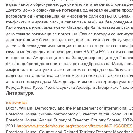
највалидното објаснување; дополнителната анализа открива дек
Другото можно објаснување потекнува од неодамнешните пробл
потребата од интервенција на мировните сили од НАТО. Сепак, о
конфликти и мировни сили, а сепак овие земји не беа доведени 
Без оглед на причините зошто Македонија беше заведена како 
дека таквите заклучоци се погрешни. Ова се потврди со испиту
дополнителните бази на податоци, при што секоја се фокусира 
да се забележи дека импликациите на таквата грешка се значајн
клучни меѓународни организации, како НАТО и ЕУ. Големи се ш
интересот на Американците и на Западноевропејците да ? поса
би ги подобрило договорите, пазарот и одбраната на Македонија
земјите или институциите ако тие немаат волја да соработуваа
надворешната политика со економската политика, таквите нето
анализа покажува дека Македонија ги исполнува критериумите 
Кореја, Кина, Куба, Ирак, Саудиска Арабија и Либија како “несло
Литература
на почеток
Dixon, William “Democracy and the Management of International Con
Freedom House “Survey Methodology”
Freedom in the World
. 2000
Freedom House “Annual Survey of Freedom Country Scores, 1972-7
2001.
http://www.freedomhouse.org/research/freeworld/FHSCORES.
Freedom House “Country and Related Territory Reports: Macedoni