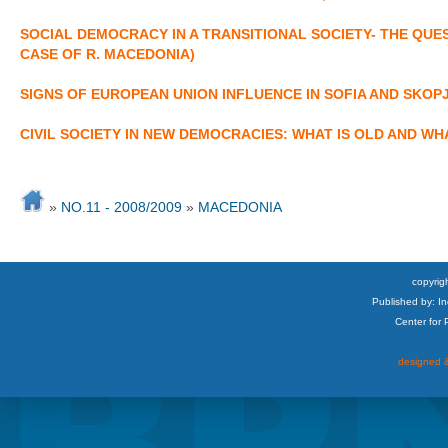
SOCIAL DEMOCRACY IN A TRANSITIONAL SOCIETY- THE QU
CASE OF R. MACEDONIA)
SIGNS OF EUROPEAN UNION INFLUENCE IN SOFIA AND SKOP
CIVIL SOCIETY IN NEW DEMOCRACIES: WHAT IS OLD AND WHA
»
NO.11 - 2008/2009
»
MACEDONIA
copyrigh
Published by: I
Center for
designed &