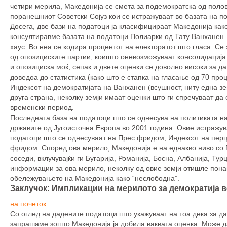
четири мерила, Македонија се смета за подемократска од полов
поранешниот Советски Сојуз кои се истражуваат во базата на п
Досега, две бази на податоци ја класифицираат Македонија как
консултиравме базата на податоци Полиарки од Тату Ванханен. 
хаус. Во неа се кодира процентот на електоратот што гласа. Се
од опозициските партии, коишто оневозможуваат консолидација 
и опозициска моќ, сепак и двете оценки се доволно високи за д
доведоа до статистика (како што е стапка на гласање од 70 про
Индексот на демократијата на Ванханен (всушност, ниту една зе
друга страна, неколку земји имаат оценки што ги спречуваат да 
временски период.
Последната база на податоци што се однесува на политиката на
државите од Југоисточна Европа во 2001 година. Овие истражу
податоци што се однесуваат на Прес фридом, Индексот на пер
фридом. Според ова мерило, Македонија е на еднакво ниво со 
соседи, вклучувајќи ги Бугарија, Романија, Босна, Албанија, Ту
информации за ова мерило, неколку од овие земји отишле понап
обележувањето на Македонија како “неслободна”.
Заклучок: Импликации на мерилото за демократија 
на почеток
Со оглед на дадените податоци што укажуваат на тоа дека за д
запрашаме зошто Македонија ја добила ваквата оценка. Може да