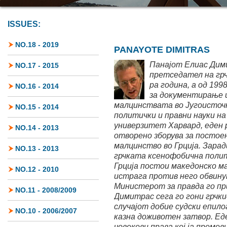
ISSUES:
NO.18 - 2019
PANAYOTE DIMITRAS
Панајот Елиас Дими
NO.17 - 2015
претседател на грч
ра година, а од 19
NO.16 - 2014
за документирање 
малцинствата во Југоисточ
NO.15 - 2014
политички и правни науки н
универзитет Харвард, еден
NO.14 - 2013
отворено зборува за посто
малцинство во Грција. Зара
NO.13 - 2013
грчката ксенофобична полити
Грција постои македонско 
NO.12 - 2010
истрага против него обвинув
Министерот за правда го п
NO.11 - 2008/2009
Димитрас сега го гони грчки
случајот добие судски епилог
NO.10 - 2006/2007
казна доживотен затвор. Еде
човекови права кој ја промо