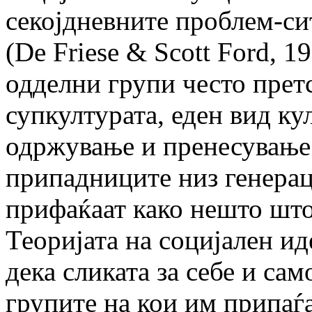
секојдневните проблем-си
(De Friese & Scott Ford, 
одделни групи често претс
супкултурата, еден вид ку
одржување и пренесување 
припадниците низ генерац
прифаќаат како нешто што
Теоријата на социјален иде
дека сликата за себе и са
групите на кои им припаѓ