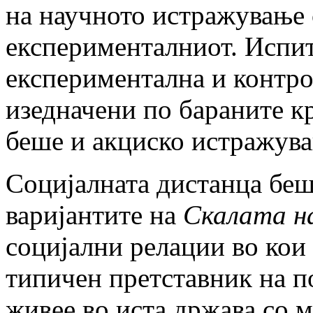
на научното истражување с
експерименталниот. Испит
експериментална и контро
изедначени по бараните к
беше и акциско истражува
Социјалната дистанца беш
варијантите на
Скалата н
социјални релации во кои
типичен претставник на п
живее во иста држава со м