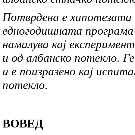
Потврдена е хипотезата 
едногодишната програма 
намалува кај експеримент
и од албанско потекло. Г
и е поизразено кај испит
потекло.
ВОВЕД