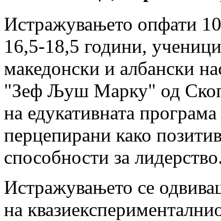
Истражувањето опфати 105
16,5-18,5 години, ученици
македонски и албански нас
"Зеф Љуш Марку" од Скопј
на едукативната програма
перцепирани како позитивн
способности за лидерство
Истражувањето се одвиваш
на квазиексперименталниот