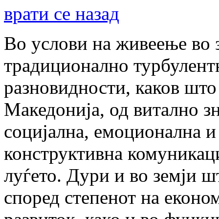
врати се назад
Во услови на живеење во 
традиционално турбулентн
разновидности, каков што 
Македонија, од витално з
социјална, емоционална и
конструктивна комуникаци
луѓето. Дури и во земји ш
според степенот на еконо