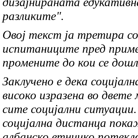
дизајнираната едукативн
разликите".
Овој текст ја третира с
испитаниците пред приме
промените до кои се дошл
Заклучено е дека социјал
високо изразена во двете 
сите социјални ситуации
социјална дистанца пок
албанско етничко потекл