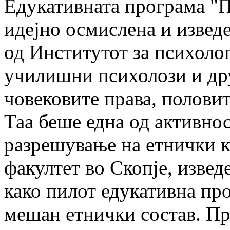
Едукативната програма "П
идејно осмислена и извед
од Институтот за психолог
училишни психолози и дру
човековите права, половит
Таа беше една од активнос
разрешување на етнички 
факултет во Скопје, извед
како пилот едукативна пр
мешан етнички состав. Пр