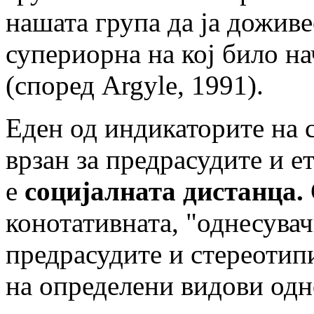
нашата група да ја доживе
супериорна на кој било на
(според Argyle, 1991).
Еден од индикаторите на с
врзан за предрасудите и е
е
социјалната дистанца.
конотативната, "однесувач
предрасудите и стереотип
на определени видови одн