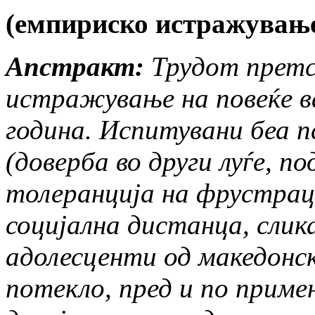
(емпириско истражувањ
Апстракт:
Трудот претс
истражување на повеќе ва
година. Испитувани беа 
(доверба во други луѓе, п
толеранција на фрустрац
социјална дистанца, слика
адолесценти од македонск
потекло, пред и по приме