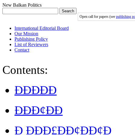
New Balkan Politics
Search
Open call for papers (see
publishing po
International Editorial Board
Our Mission
Publishing Policy
List of Reviewers
Contact
Contents:
ÐÐÐÐÐ
ÐÐÐ¢ÐÐ
Ð ÐÐÐ£ÐÐ¢ÐÐ¢Ð