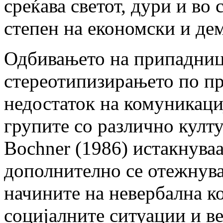
среќава светот, дури и во
степен на економски и де
Одбивањето на припадници
стереотипизирањето по пр
недостаток на комуникациј
групите со различно култ
Bochner (1986) истакнуваа
дополнително се отежнува 
начините на невербална к
социјалните ситуации и в