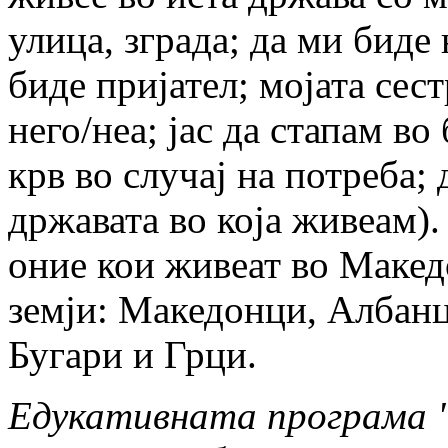
улица, зграда; да ми биде
биде пријател; мојата сест
него/неа; јас да стапам во
крв во случај на потреба; 
државата во која живеам)
оние кои живеат во Македо
земји: Македонци, Албанц
Бугари и Грци.
Едукативната програма 