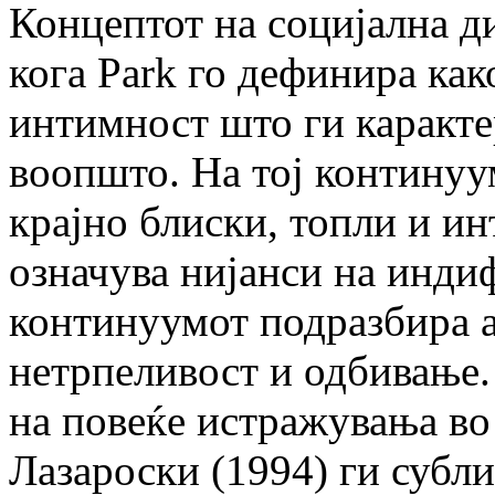
Концептот на социјална д
кога Park го дефинира как
интимност што ги каракте
воопшто. На тој континуум
крајно блиски, топли и и
означува нијанси на индиф
континуумот подразбира 
нетрпеливост и одбивање.
на повеќе истражувања в
Лазароски (1994) ги субл