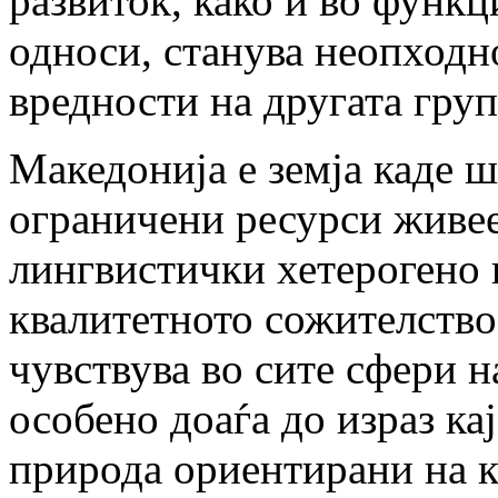
развиток, како и во функ
односи, станува неопходн
вредности на другата гру
Македонија е земја каде ш
ограничени ресурси живее
лингвистички хетерогено
квалитетното сожителство 
чувствува во сите сфери н
особено доаѓа до израз кај
природа ориентирани на к