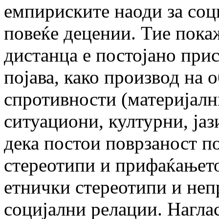
емпириските наоди за соц
повеќе децении. Тие пока
дистанца е постојано при
појава, како производ на
спротивности (материјалн
ситуациони, културни, јаз
дека постои поврзаност п
стереотипи и прифаќањето
етнички стереотипи и не
социјални релации. Наглас