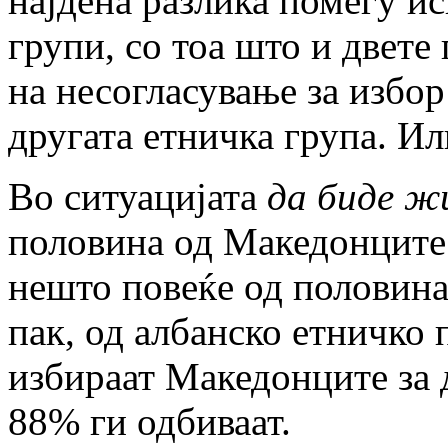
најдена разлика помеѓу и
групи, со тоа што и двете
на несогласување за избор
другата етничка група. И
Во ситуацијата
да биде ж
половина од Македонците 
нешто повеќе од половина
пак, од албанско етничко 
избираат Македонците за 
88% ги одбиваат.