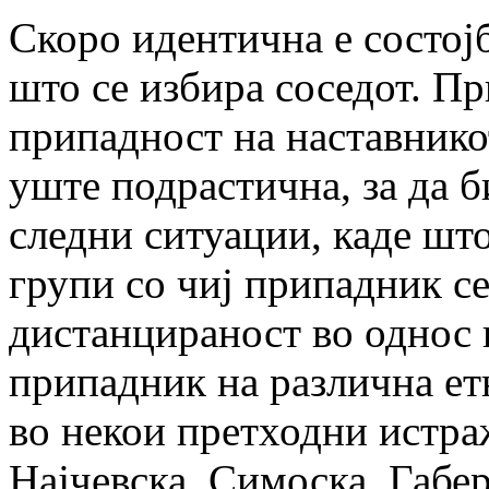
Скоро идентична е состојб
што се избира соседот. Пр
припадност на наставнико
уште подрастична, за да б
следни ситуации, каде што
групи со чиј припадник се
дистанцираност во однос 
припадник на различна ет
во некои претходни истра
Најчевска, Симоска, Габер