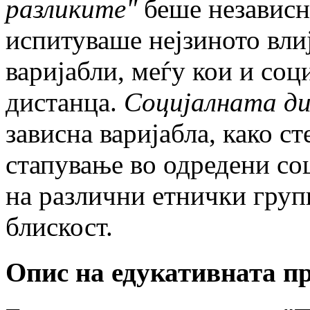
разликите"
беше независна
испитуваше нејзиното вли
варијабли, меѓу кои и соц
дистанца.
Социјалната д
зависна варијабла, како ст
стапување во одредени со
на различни етнички групи
блискост.
Опис на едукативната п