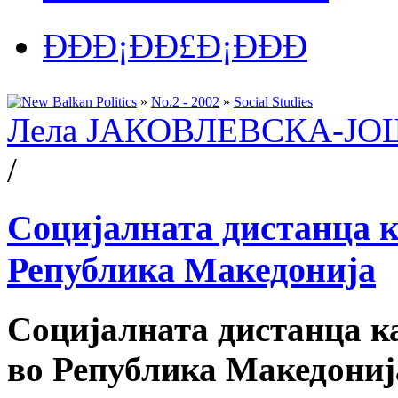
ÐÐÐ¡ÐÐ£Ð¡ÐÐÐ
»
No.2 - 2002
»
Social Studies
Лела ЈАКОВЛЕВСКА-Ј
/
Социјалната дистанца к
Република Македонија
Социјалната дистанца к
во Република Македониј