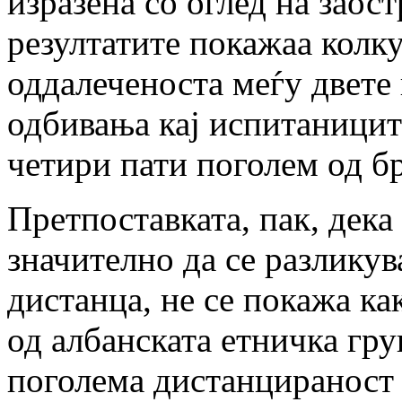
изразена со оглед на заос
резултатите покажаа колк
оддалеченоста меѓу двете 
одбивања кај испитаницит
четири пати поголем од б
Претпоставката, пак, дека
значително да се разликув
дистанца, не се покажа к
од албанската етничка гр
поголема дистанцираност 