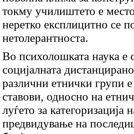
токму училиштето е место
неретко експлицитно се п
нетолерантноста.
Во психолошката наука е 
социјалната дистанцирано
различни етнички групи е 
ставови, односно на етни
луѓето за категоризација н
предвидување на последиц