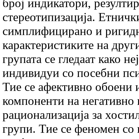
број индикатори, резулти
стереотипизација. Етничк
симплифицирано и ригидн
карактеристиките на друг
групата се гледаат како не
индивидуи со посебни пси
Тие се афективно обоени 
компоненти на негативно 
рационализација за хости
групи. Тие се феномен со 