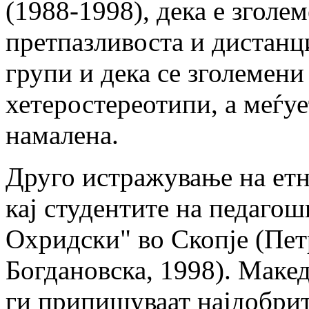
(1988-1998), дека е зголе
претпазливоста и дистанц
групи и дека се зголемени
хетеростереотипи, а меѓуе
намалена.
Друго истражување на етн
кај студентите на педаго
Охридски" во Скопје (Пет
Богдановска, 1998). Маке
ги припишуваат најдобрит