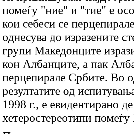
помеѓу "ние" и "тие" е ос
кои себеси се перцепирал
однесува до изразените с
групи Македонците изрази
кон Албанците, а пак Алб
перцепирале Србите. Во о
резултатите од испитувања
1998 г., е евидентирано д
хетеростереотипи помеѓу