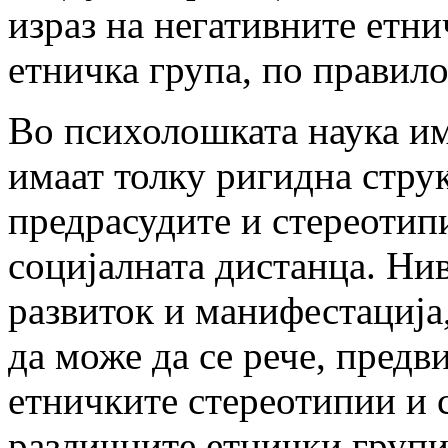
израз на негативните етни
етничка група, по правило
Во психолошката наука им
имаат толку ригидна струк
предрасудите и стереотип
социјалната дистанца. Ни
развиток и манифестација,
да може да се рече, пред
етничките стереотипии и 
различните етнички групи