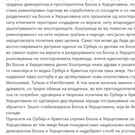
градење демократска и просперитетна Босна и Херцеговина, пов
стане рамноправен партнер во соработката со соседите и со све
разделеност на Босна и Херцеговина што произлезе од злосторн
ниту етничките територии создадени со војната; ниту апархејдот
заштитувањето на злосторниците. Коштуница ќе му помогне на т
рамноправност на сите нејзини граѓани и народи, низ јасно ар
херцеговската политика како целина. Само тоа може да биде доб
воспоставувањето делумни односи на Србија со делови на Босна
во самиот корен на војната и разурнувањето на Босна и Херцег
разложување на злосторничката пирамида: елита-идеологија-ор
Во Босна и Херцеговина денес Коштуница нема здрави и решите
го смислија и го водеа Србија и Хрватска против оваа земја. На
надминат оваа состојба и да артикулираат нова општествена стр
Милошевиќ, Туѓман и Изетбеговиќ. А тоа значи конечна замена н
државата, со трајни облици на владеење, во кои претседателит
тоа се потребни: одговорна и творечка политика во Србија и Хрв
Херцеговина со одговорно дејствување заради отстранување на 
збунетост. Зашто стабилизирана Босна и Херцеговина, која ќе б
соседи.
Односите на Србија и Хрватска спрема Босна и Херцеговина се
Херцеговина во тие земји беше понудено како национален интер
демократска Босна и Херцеговина е најдобриот столб на усоглас