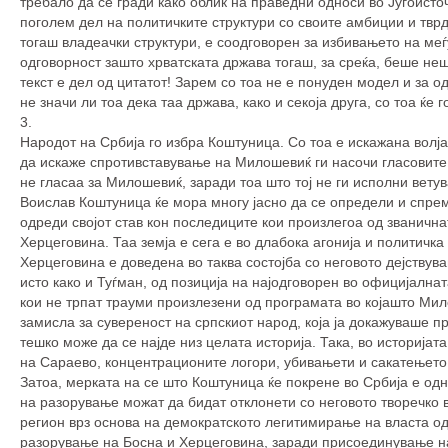
требало да се гради како облик на праведни односи во Југоисто
поголем дел на политичките структури со своите амбиции и твр
тогаш владеачки структури, е соодговорен за избивањето на меѓ
одговорност зашто хрватската држава тогаш, за среќа, беше неш
текст е дел од цитатот! Зарем со тоа не е понуден модел и за 
не значи ли тоа дека таа држава, како и секоја друга, со тоа ќе
3
Народот на Србија го избра Коштуница. Со тоа е искажана волј
да искаже спротивставување на Милошевиќ ги насочи гласовите
не гласаа за Милошевиќ, заради тоа што тој не ги исполни вету
Воислав Коштуница ќе мора многу јасно да се определи и спрема
одреди својот став кон последиците кои произлегоа од званична
Херцеговина. Таа земја е сега е во длабока агонија и политичка
Херцеговина е доведена во таква состојба со неговото дејствува
исто како и Туѓман, од позиција на најодговорен во официјална
кои не трпат трауми произлезени од програмата во којашто Мил
замисла за сувереност на српскиот народ, која ја докажуваше п
тешко може да се најде низ целата историја. Така, во историјат
на Сараево, концентрационите логори, убивањети и сакатењето н
Затоа, мерката на се што Коштуница ќе покрене во Србија е одн
на разорување можат да бидат отклонети со неговото творечко 
регион врз основа на демократското легитимирање на власта од
разорување на Босна и Херцеговина, заради присоединување на