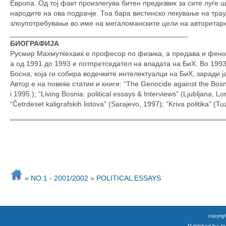
Европа. Од тој факт произлегува битен предизвик за сите луѓе 
народите на ова подрачје. Тоа бара вистинско лекување на тр
злоупотребување во име на мегаломанските цели на авторитарн
____________________________________________
БИОГРАФИЈА
Русмир Махмутќехаиќ е професор по физика, а предава и феном
а од 1991 до 1993 е потпретседател на владата на БиХ. Во 199
Босна, која ги собира водечките интелектуалци на БиХ, заради 
Автор е на повеќе статии и книги: “The Genocide against the Bosnian 
i 1995.); “Living Bosnia: political essays & Interviews” (Ljubljana
“Četrdeset kaligrafskih listova” (Sarajevo, 1997); “Kriva politika” (T
»
NO.1 - 2001/2002
»
POLITICAL ESSAYS
copyrigh
Published by: I