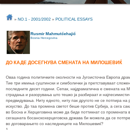
»
NO.1 - 2001/2002
»
POLITICAL ESSAYS
Rusmir Mahmutćehajić
Bosnia Hercegovina
ДО КАДЕ ДОСЕГНУВА СМЕНАТА НА МИЛОШЕВИЌ
Оваа година политичките околности на Југоисточна Европа драм
Тие три имиња суштински и симболички ја претставуваат сложен
последните десет години. Сепак, најдраматична е смената на М
страдања и разорувања што тешко ја разбираат и најпесимисти
предвидувања. Ниту едното, ниту пак другото не се потпира на
искуство. До таа промена светот беше против Србија, а сега сак
во Босна и Херцеговина може да биде поттикнат со промената в
сегашната босанскохерцеговска држава би можела да се потпре
во договарањето со наследниците на Милошевиќ?
1