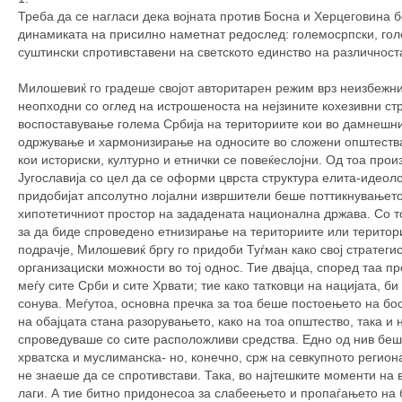
Треба да се нагласи дека војната против Босна и Херцеговина 
динамиката на присилно наметнат редослед: големосрпски, голе
суштински спротивставени на светското единство на различноста
Милошевиќ го градеше својот авторитарен режим врз неизбежнит
неопходни со оглед на истрошеноста на нејзините кохезивни стр
воспоставување голема Србија на териториите кои во дамнешни
одржување и хармонизирање на односите во сложени општества 
кои историски, културно и етнички се повеќеслојни. Од тоа пр
Југославија со цел да се оформи цврста структура елита-идеоло
придобијат апсолутно лојални извршители беше поттикнувањето 
хипотетичниот простор на зададената национална држава. Со то
за да биде спроведено етнизирање на териториите или територи
подрачје, Милошевиќ бргу го придоби Туѓман како свој стратеги
организациски можности во тој однос. Тие двајца, според таа 
меѓу сите Срби и сите Хрвати; тие како татковци на нацијата, б
сонува. Меѓутоа, основна пречка за тоа беше постоењето на бо
на обајцата стана разорувањето, како на тоа општество, така и
спроведуваше со сите расположливи средства. Едно од нив беш
хрватска и муслиманска- но, конечно, срж на севкупното регион
не знаеше да се спротивстави. Така, во најтешките моменти на
лаги. А тие битно придонесоа за слабеењето и пропаѓањето на