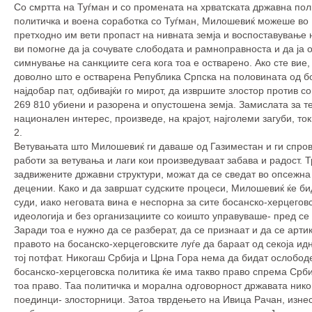
Со смртта на Туѓман и со промената на хрватската државна по
политичка и воена соработка со Туѓман, Милошевиќ можеше во 1
претходно им вети пропаст на нивната земја и воспоставување н
ви помогне да ја сочувате слободата и рамноправноста и да ја 
симнување на санкциите сега кога тоа е остварено. Ако сте вие,
доволно што е остварена Република Српска на половината од бо
најдобар пат, одбивајќи го мирот, да извршите злостор против с
269 810 убиени и разорена и опустошена земја. Замислата за т
национален интерес, произведе, на крајот, најголеми загуби, т
2
Ветувањата што Милошевиќ ги даваше од Газиместан и ги спров
работи за ветувања и лаги кои произведуваат забава и радост. 
задвижените државни структури, можат да се сведат во опсежна
децении. Како и да завршат судските процеси, Милошевиќ ќе бид
суди, иако неговата вина е неспорна за сите босанско-херцегов
идеологија и без организациите со коишто управуваше- пред се
Заради тоа е нужно да се разберат, да се признаат и да се арт
правото на босанско-херцеговските луѓе да бараат од секоја ид
тој потфат. Никогаш Србија и Црна Гора нема да бидат ослободе
босанско-херцеговска политика ќе има такво право спрема Србиј
тоа право. Таа политичка и морална одговорност државата никог
поединци- злосторници. Затоа тврдењето на Ивица Рачан, изнес